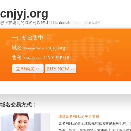
cnjyj.org
您正在访问的域名可以转让!This domain name is for sale!
一口价出售中！
域名
cnjyj.org
Domain Name:
售价
CNY 999.00
Listing Price:
立即购买
BUY NOW
>>
>>
域名交易方式：
通过金名网(4.cn) 中介交易
金名网(4.cn)是全球领先的域名交易服务机
简单、安全、专业的第三方服务！ 为了保证交