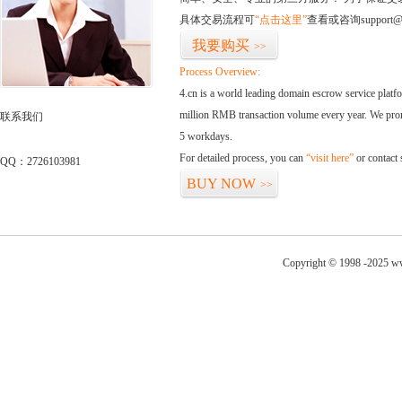
具体交易流程可
“点击这里”
查看或咨询support@
我要购买
>>
Process Overview:
4.cn is a world leading domain escrow service plat
million RMB transaction volume every year. We promi
联系我们
5 workdays.
For detailed process, you can
“visit here”
or contact
QQ：2726103981
BUY NOW
>>
Copyright © 1998 -2025 ww